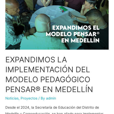
EXPANDIMOS LA
IMPLEMENTACIÓN DEL
MODELO PEDAGÓGICO
PENSAR® EN MEDELLÍN
Noticias
,
Proyectos
/ By
admin
Desde el 2024, la Secretaría de Educación del Distrito de
Medellín y Corpoeducación, se han aliado para implementar