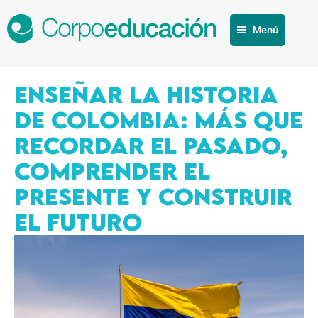
Menú
Enseñar la historia
de Colombia: más que
recordar el pasado,
comprender el
presente y construir
el futuro