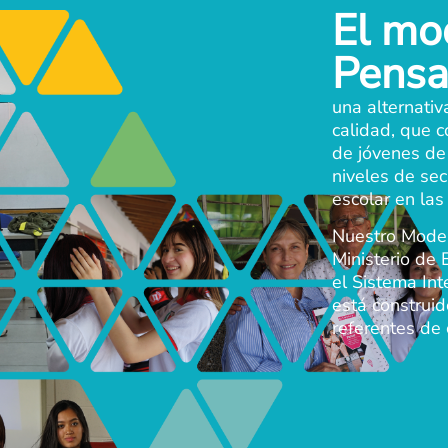
El mo
Pensa
una alternativ
calidad, que c
de jóvenes de
niveles de sec
escolar en las
Nuestro Model
Ministerio de 
el Sistema In
está construid
referentes de 