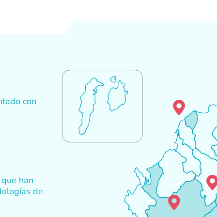
ntado con
que han
dologías de