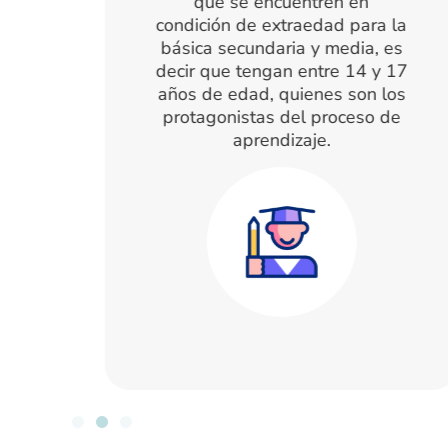
como parte esencial en el
a la
acompañamiento del proceso
, es
educativo de los estudiantes
y 17
desde lo afectivo, académico y
 los
social.
 de