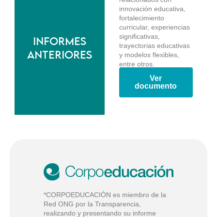
innovación educativa,
fortalecimiento
curricular, experiencias
significativas,
Informes
trayectorias educativas
anteriores
y modelos flexibles,
entre otros.
Ver
documento
*CORPOEDUCACIÓN es miembro de la
Red ONG por la Transparencia,
realizando y presentando su informe