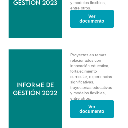
gestión 2023
y modelos flexibles,
entre otros.
Ver
documento
Proyectos en temas
relacionados con
innovación educativa,
fortalecimiento
curricular, experiencias
significativas,
Informe de
trayectorias educativas
gestión 2022
y modelos flexibles,
entre otros.
Ver
documento