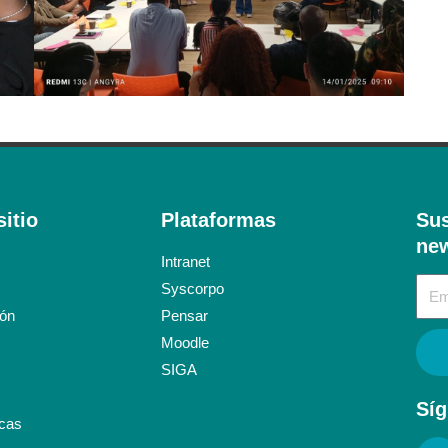
itio
Plataformas
Sus
new
Intranet
Syscorpo
ión
Pensar
Moodle
SIGA
Síg
icas