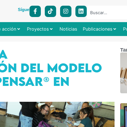
Síguenos:
e acción
Proyectos
Noticias
Publicaciones
P
A
Ta
ÓN DEL MODELO
ENSAR® EN