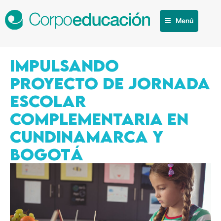
Menú
IMPULSANDO
PROYECTO DE JORNADA
ESCOLAR
COMPLEMENTARIA EN
CUNDINAMARCA Y
BOGOTÁ