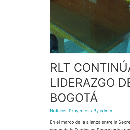
RLT CONTINÚ
LIDERAZGO D
BOGOTÁ
Noticias
,
Proyectos
/ By
admin
En el marco de la alianza entre la Secr
apoyo de la Fundación Empresarios por