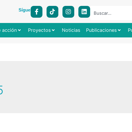
Síguenos:
e acción
Proyectos
Noticias
Publicaciones
P
5