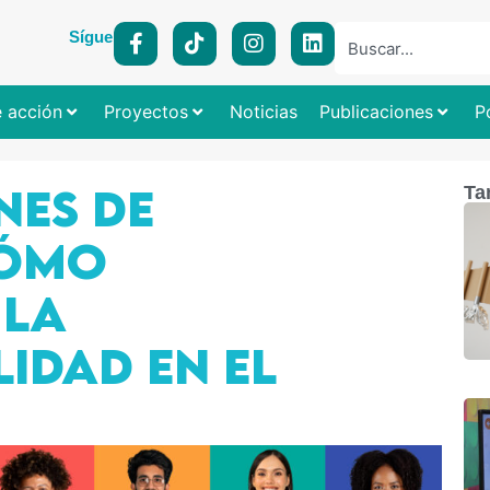
Síguenos:
e acción
Proyectos
Noticias
Publicaciones
P
nes de
Ta
Cómo
 la
idad en el