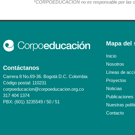
*CORPOEDUCACIÓN no es responsable por las opin
Mapa del s
Inicio
Nosotros
Contáctanos
Líneas de acc
Carrera 8 No.69-36. Bogotá D.C. Colombia
Proyectos
Código postal: 110231
Noticias
corpoeducacion@corpoeducacion.org.co
317 404 1374
Publicaciones
PBX: (601) 3235549 / 50 / 51
Nuestras polít
Contacto