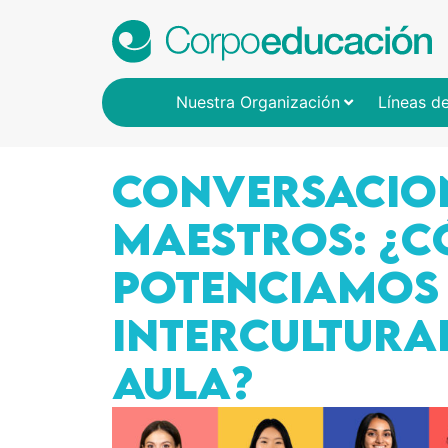
Nuestra Organización
Líneas d
Conversacio
maestros: ¿
potenciamos
intercultural
aula?