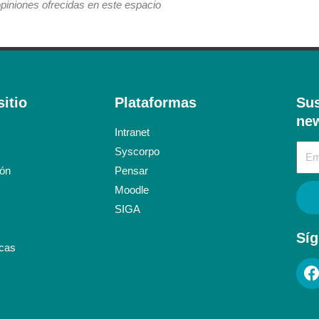
iones ofrecidas en este espacio
itio
Plataformas
Sus
new
Intranet
Syscorpo
ión
Pensar
Moodle
SIGA
Síg
icas