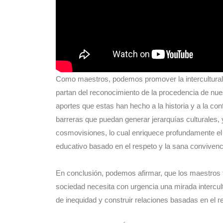
Como maestros, podemos promover la interculturalid
partan del reconocimiento de la procedencia de nues
aportes que estas han hecho a la historia y a la con
barreras que puedan generar jerarquías culturales,
cosmovisiones, lo cual enriquece profundamente el 
educativo basado en el respeto y la sana convivenc
En conclusión, podemos afirmar, que los maestros
sociedad necesita con urgencia una mirada intercult
de inequidad y construir relaciones basadas en el re