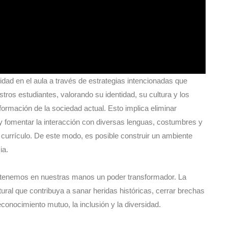
ad en el aula a través de estrategias intencionadas que
tros estudiantes, valorando su identidad, su cultura y los
formación de la sociedad actual. Esto implica eliminar
 y fomentar la interacción con diversas lenguas, costumbres y
currículo. De este modo, es posible construir un ambiente
ia.
 tenemos en nuestras manos un poder transformador. La
ural que contribuya a sanar heridas históricas, cerrar brechas
conocimiento mutuo, la inclusión y la diversidad.