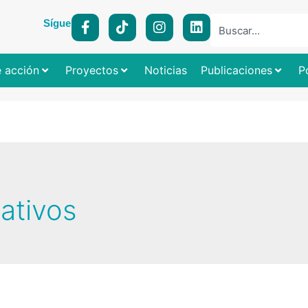
Síguenos:
e acción
Proyectos
Noticias
Publicaciones
P
ativos