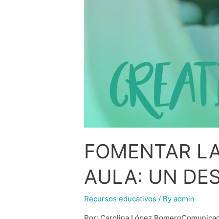
FOMENTAR LA
AULA: UN DE
Recursos educativos
/ By
admin
Por: Carolina López RomeroComunicado