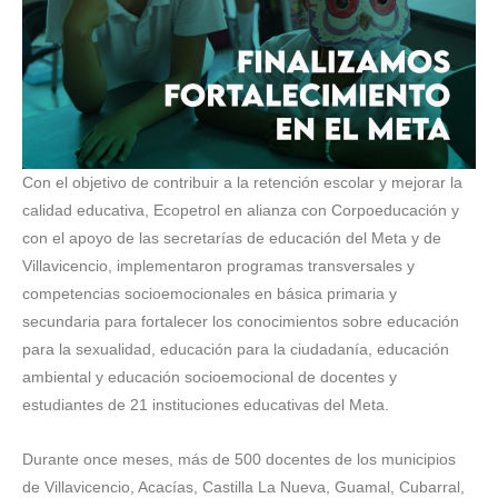
Con el objetivo de contribuir a la retención escolar y mejorar la
calidad educativa, Ecopetrol en alianza con Corpoeducación y
con el apoyo de las secretarías de educación del Meta y de
Villavicencio, implementaron programas transversales y
competencias socioemocionales en básica primaria y
secundaria para fortalecer los conocimientos sobre educación
para la sexualidad, educación para la ciudadanía, educación
ambiental y educación socioemocional de docentes y
estudiantes de 21 instituciones educativas del Meta.
Durante once meses, más de 500 docentes de los municipios
de Villavicencio, Acacías, Castilla La Nueva, Guamal, Cubarral,