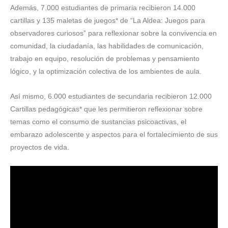
Además, 7.000 estudiantes de primaria recibieron 14.000
cartillas y 135 maletas de juegos* de “La Aldea: Juegos para
observadores curiosos” para reflexionar sobre la convivencia en
comunidad, la ciudadanía, las habilidades de comunicación,
trabajo en equipo, resolución de problemas y pensamiento
lógico, y la optimización colectiva de los ambientes de aula.
Así mismo, 6.000 estudiantes de secundaria recibieron 12.000
Cartillas pedagógicas* que les permitieron reflexionar sobre
temas como el consumo de sustancias psicoactivas, el
embarazo adolescente y aspectos para el fortalecimiento de sus
proyectos de vida.