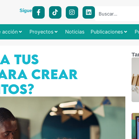
Síguenos:
e acción
Proyectos
Noticias
Publicaciones
P
A TUS
Ta
PARA CREAR
TOS?