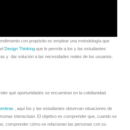
endimiento con propósito es emplear una metodología que
 el
Design Thinking
que le permite a los y las estudiantes
as y dar solución a las necesidades reales de los usuarios.
ender qué oportunidades se encuentran en la cotidianidad.
sombras
, aquí los y las estudiantes observan situaciones de
sonas interactúan. El objetivo es comprender que, cuando se
etos, comprender cómo se relacionan las personas con su