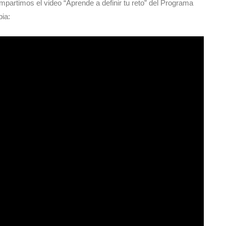
mpartimos el video “Aprende a definir tu reto” del Programa
ia: