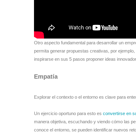
Otro aspecto fundamental para desarrollar un empr
permita generar propuestas creativas, por ejemplo,
inspirarse en sus 5 pasos proponer ideas innovador
Empatía
Explorar el contexto o el entorno es clave para ent
Un ejercicio oportuno para esto es
convertirse en 
manera objetiva, escuchando y viendo cómo las per
conoce el entorno, se pueden identificar nuevos r