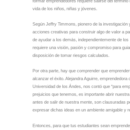
formar emprendedores requiere salirse del término m
vida de los niños, niñas y jóvenes.
Según Jeffry Timmons, pionero de la investigación 
acciones creativas para construir algo de valor a pa
de ayudar a los demás, independientemente de los re
requiere una visión, pasión y compromiso para guiar 
disposición de tomar riesgos calculados.
Por otra parte, hay que comprender que emprender 
alcanzar el éxito. Alejandra Aguirre, emprendedora 
Universidad de los Ándes, nos contó que “para em
prejuicios que tenemos, es importante abrir nuestr
antes de salir de nuestra mente, son clausuradas 
expresar dichas ideas en un ambiente amigable y 
Entonces, para que tus estudiantes sean emprended