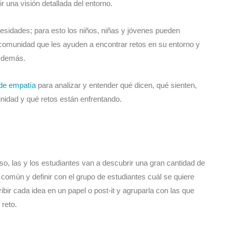
r una visión detallada del entorno.
esidades; para esto los niños, niñas y jóvenes pueden
a comunidad que les ayuden a encontrar retos en su entorno y
os demás.
de empatía
para analizar y entender qué dicen, qué sienten,
idad y qué retos están enfrentando.
aso, las y los estudiantes van a descubrir una gran cantidad de
n común y definir con el grupo de estudiantes cuál se quiere
ribir cada idea en un papel o post-it y agruparla con las que
 reto.