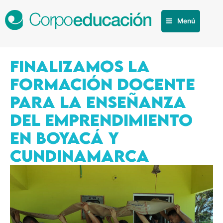
Menú
FINALIZAMOS LA
FORMACIÓN DOCENTE
PARA LA ENSEÑANZA
DEL EMPRENDIMIENTO
EN BOYACÁ Y
CUNDINAMARCA