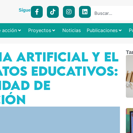
Síguenos:
e acción
Proyectos
Noticias
Publicaciones
P
A ARTIFICIAL Y EL
Ta
ATOS EDUCATIVOS:
IDAD DE
IÓN