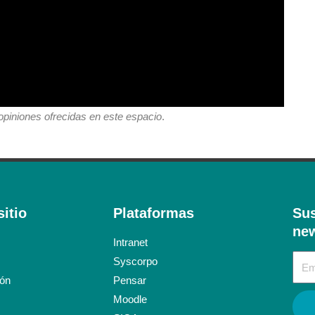
niones ofrecidas en este espacio
.
itio
Plataformas
Sus
new
Intranet
Syscorpo
ión
Pensar
Moodle