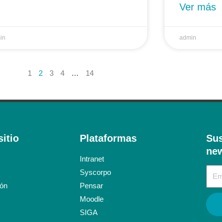
Ver más
in
admin
1
2
3
4
…
14
itio
Plataformas
Sus
new
Intranet
Syscorpo
ión
Pensar
Moodle
SIGA