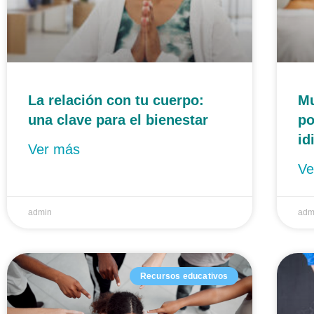
La relación con tu cuerpo:
Mu
una clave para el bienestar
po
id
Ver más
Ve
admin
adm
Recursos educativos