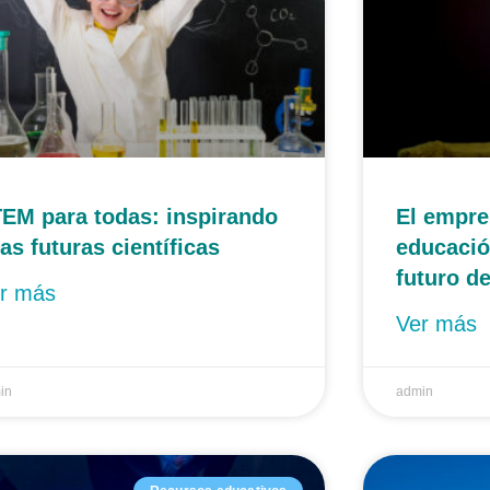
EM para todas: inspirando
El empre
las futuras científicas
educació
futuro de
r más
Ver más
in
admin