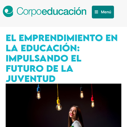
Menú
El emprendimiento en
la educación:
impulsando el
futuro de la
juventud