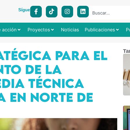
Síguenos:
e acción
Proyectos
Noticias
Publicaciones
P
ATÉGICA PARA EL
Ta
NTO DE LA
DIA TÉCNICA
 EN NORTE DE