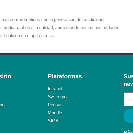
núan comprometidos con la generación de condiciones
 media rural de alta calidad, aumentando así las posibilidades
z finalicen su etapa escolar.
itio
Plataformas
Sus
new
Intranet
Syscorpo
ión
Pensar
Moodle
SIGA
Síg