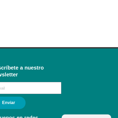
críbete a nuestro
sletter​
Enviar
uenos en redes