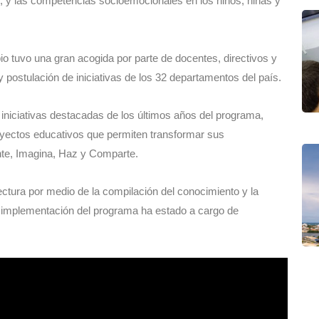
ón; y las competencias socioemocionales en los niños, niñas y
io tuvo una gran acogida por parte de docentes, directivos y
y postulación de iniciativas de los 32 departamentos del país.
s iniciativas destacadas de los últimos años del programa,
royectos educativos que permiten transformar sus
nte, Imagina, Haz y Comparte.
lectura por medio de la compilación del conocimiento y la
la implementación del programa ha estado a cargo de