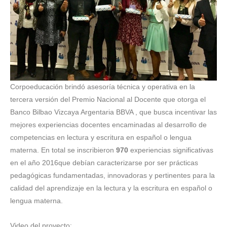
Corpoeducación brindó asesoría técnica y operativa en la
tercera versión del Premio Nacional al Docente que otorga el
Banco Bilbao Vizcaya Argentaria BBVA , que busca incentivar las
mejores experiencias docentes encaminadas al desarrollo de
competencias en lectura y escritura en español o lengua
materna. En total se inscribieron
970
experiencias significativas
en el año 2016que debían caracterizarse por ser prácticas
pedagógicas fundamentadas, innovadoras y pertinentes para la
calidad del aprendizaje en la lectura y la escritura en español o
lengua materna.
Video del proyecto: