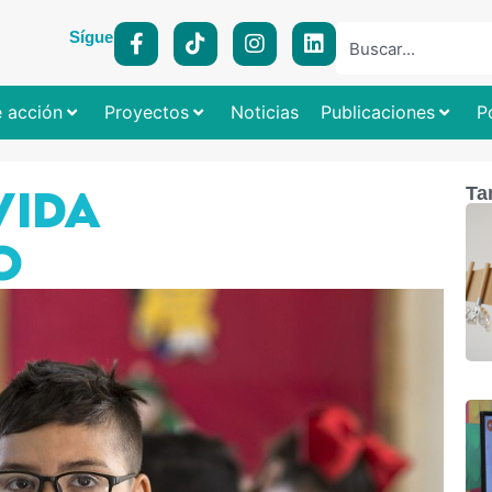
Síguenos:
e acción
Proyectos
Noticias
Publicaciones
P
VIDA
Ta
O