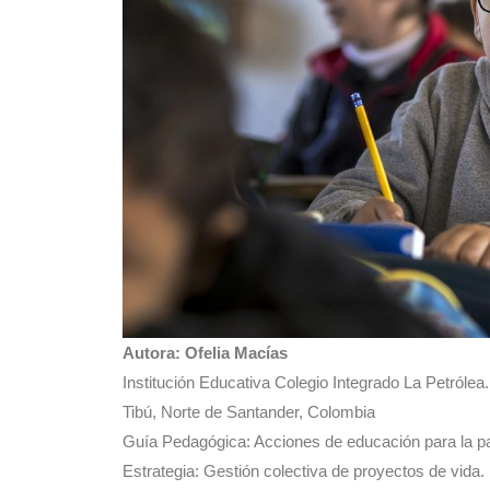
Autora: Ofelia Macías
Institución Educativa Colegio Integrado La Petrólea.
Tibú, Norte de Santander, Colombia
Guía Pedagógica: Acciones de educación para la pa
Estrategia: Gestión colectiva de proyectos de vida.