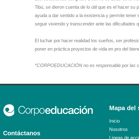
Tibú, se dieron cuenta de lo útil que es el hacer s
ayuda a dar sentido a la existencia y permite tene
seguir viviendo y transcender ante las dificultades
El luchar por hacer realidad los sueños, ser profesi
poner en práctica proyectos de vida en pro del biene
*CORPOEDUCACIÓN no es responsable por las opin
Mapa del s
Inicio
Nosotros
Contáctanos
Líneas de acc