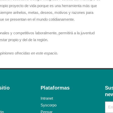
u propio proyecto de vida porque es una herramienta más que
r siempre anhelos, metas, deseos, motivos y razones para
 que se presentan en el mundo cotidianamente.
onales y competitivos laboralmente, permitirá a la juventud
star propio y del de la región.
iones ofrecidas en este espacio.
itio
Plataformas
Sus
new
Intranet
Syscorpo
ión
Pensar