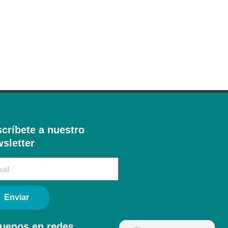
críbete a nuestro
sletter​
Enviar
uenos en redes