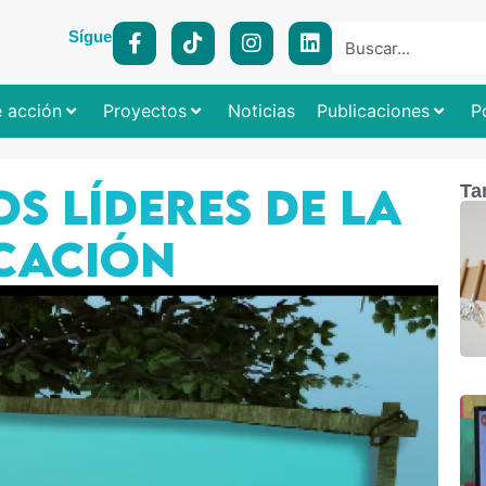
Síguenos:
e acción
Proyectos
Noticias
Publicaciones
P
OS LÍDERES DE LA
Ta
UCACIÓN