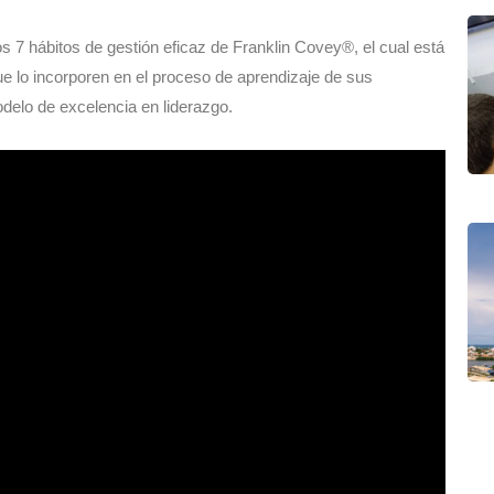
 7 hábitos de gestión eficaz de Franklin Covey®, el cual está
que lo incorporen en el proceso de aprendizaje de sus
delo de excelencia en liderazgo.