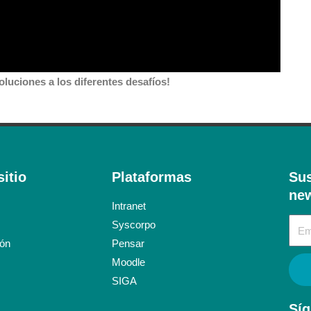
luciones a los diferentes desafíos!
itio
Plataformas
Sus
new
Intranet
Syscorpo
ión
Pensar
Moodle
SIGA
Síg