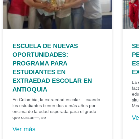
ESCUELA DE NUEVAS
S
OPORTUNIDADES:
P
PROGRAMA PARA
E
ESTUDIANTES EN
E
EXTRAEDAD ESCOLAR EN
La 
fac
ANTIOQUIA
edu
En Colombia, la extraedad escolar —cuando
sit
los estudiantes tienen dos o más años por
Med
encima de la edad esperada para el grado
Ve
que cursan—, se
Ver más