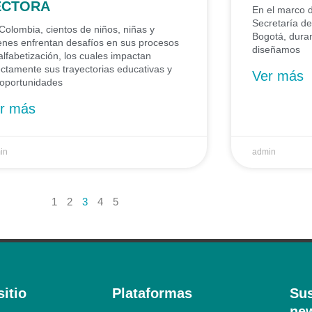
ECTORA
En el marco d
Secretaría de
Colombia, cientos de niños, niñas y
Bogotá, duran
enes enfrentan desafíos en sus procesos
diseñamos
alfabetización, los cuales impactan
ectamente sus trayectorias educativas y
Ver más
 oportunidades
r más
in
admin
1
2
3
4
5
itio
Plataformas
Sus
new