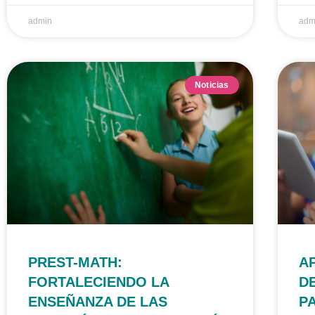
admin
adm
Noticias
PREST-MATH:
A
FORTALECIENDO LA
D
ENSEÑANZA DE LAS
P