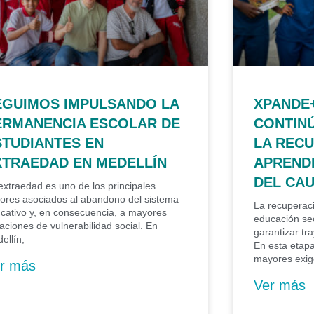
EGUIMOS IMPULSANDO LA
XPANDE
ERMANENCIA ESCOLAR DE
CONTIN
STUDIANTES EN
LA REC
XTRAEDAD EN MEDELLÍN
APRENDI
DEL CA
extraedad es uno de los principales
tores asociados al abandono del sistema
La recuperaci
cativo y, en consecuencia, a mayores
educación se
uaciones de vulnerabilidad social. En
garantizar tr
ellín,
En esta etapa
mayores exig
r más
Ver más