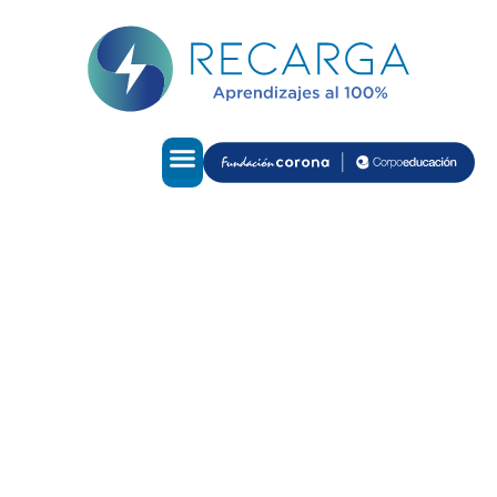
Juntos podemos cerrar
las brechas de
aprendizaje y proteger
las trayectorias
educativas,
permitiendo